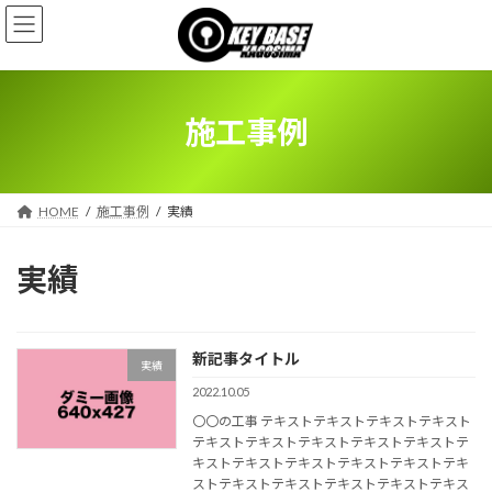
コ
ナ
ン
ビ
テ
ゲ
ン
ー
ツ
シ
へ
ョ
施工事例
ス
ン
キ
に
ッ
移
プ
動
HOME
施工事例
実績
実績
新記事タイトル
実績
2022.10.05
〇〇の工事 テキストテキストテキストテキスト
テキストテキストテキストテキストテキストテ
キストテキストテキストテキストテキストテキ
ストテキストテキストテキストテキストテキス